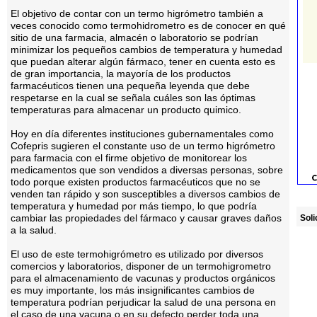
El objetivo de contar con un termo higrómetro también a
veces conocido como termohidrometro es de conocer en qué
sitio de una farmacia, almacén o laboratorio se podrían
minimizar los pequeños cambios de temperatura y humedad
que puedan alterar algún fármaco, tener en cuenta esto es
de gran importancia, la mayoría de los productos
farmacéuticos tienen una pequeña leyenda que debe
respetarse en la cual se señala cuáles son las óptimas
temperaturas para almacenar un producto quimico.
Hoy en día diferentes instituciones gubernamentales como
Cofepris sugieren el constante uso de un termo higrómetro
para farmacia con el firme objetivo de monitorear los
medicamentos que son vendidos a diversas personas, sobre
todo porque existen productos farmacéuticos que no se
venden tan rápido y son susceptibles a diversos cambios de
temperatura y humedad por más tiempo, lo que podría
cambiar las propiedades del fármaco y causar graves daños
Soli
a la salud.
El uso de este termohigrómetro es utilizado por diversos
comercios y laboratorios, disponer de un termohigrometro
para el almacenamiento de vacunas y productos orgánicos
es muy importante, los más insignificantes cambios de
temperatura podrían perjudicar la salud de una persona en
el caso de una vacuna o en su defecto perder toda una