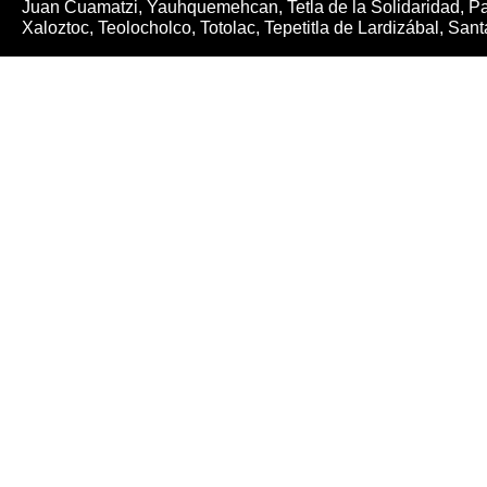
Juan Cuamatzi, Yauhquemehcan, Tetla de la Solidaridad, Papa
Xaloztoc, Teolocholco, Totolac, Tepetitla de Lardizábal, San