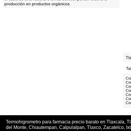
producción en productos orgánicos.
Tl
Ta
Com
Com
Co
Co
Co
Com
Com
Termohigrometro para farmacia precio barato en Tlaxcala,
Tl
del Monte, Chiautempan, Calpulalpan, Tlaxco, Zacatelco, Ix