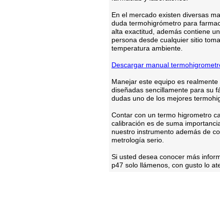
En el mercado existen diversas ma
duda termohigrómetro para farmaci
alta exactitud, además contiene u
persona desde cualquier sitio toma
temperatura ambiente.
Descargar manual termohigrometr
Manejar este equipo es realmente 
diseñadas sencillamente para su fá
dudas uno de los mejores termohi
Contar con un termo higrometro ca
calibración es de suma importanci
nuestro instrumento además de con
metrología serio.
Si usted desea conocer más inform
p47 solo llámenos, con gusto lo a