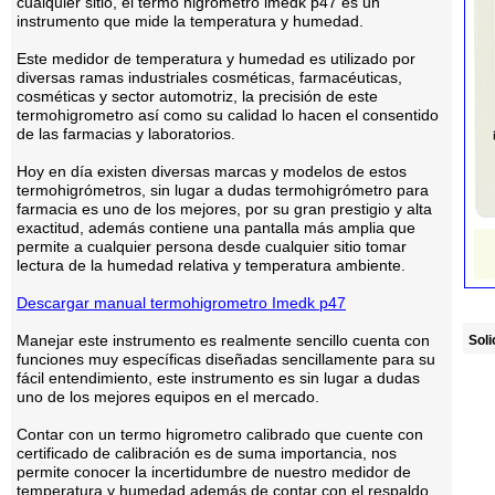
cualquier sitio, el termo higrómetro imedk p47 es un
instrumento que mide la temperatura y humedad.
Este medidor de temperatura y humedad es utilizado por
diversas ramas industriales cosméticas, farmacéuticas,
cosméticas y sector automotriz, la precisión de este
termohigrometro así como su calidad lo hacen el consentido
de las farmacias y laboratorios.
Hoy en día existen diversas marcas y modelos de estos
termohigrómetros, sin lugar a dudas termohigrómetro para
farmacia es uno de los mejores, por su gran prestigio y alta
exactitud, además contiene una pantalla más amplia que
permite a cualquier persona desde cualquier sitio tomar
lectura de la humedad relativa y temperatura ambiente.
Descargar manual termohigrometro Imedk p47
Manejar este instrumento es realmente sencillo cuenta con
Soli
funciones muy específicas diseñadas sencillamente para su
fácil entendimiento, este instrumento es sin lugar a dudas
uno de los mejores equipos en el mercado.
Contar con un termo higrometro calibrado que cuente con
certificado de calibración es de suma importancia, nos
permite conocer la incertidumbre de nuestro medidor de
temperatura y humedad además de contar con el respaldo