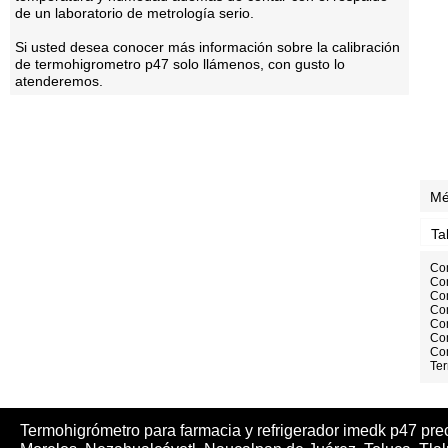
de un laboratorio de metrología serio.
Si usted desea conocer más información sobre la calibración
de termohigrometro p47 solo llámenos, con gusto lo
atenderemos.
Mé
Ta
Com
Com
Co
Co
Co
Com
Com
Te
Termohigrómetro para farmacia y refrigerador imedk p47 pre