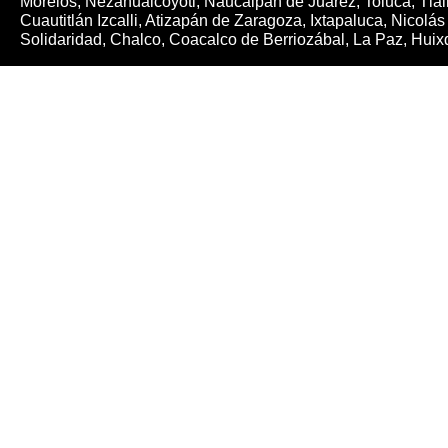
Morelos, Nezahualcóyotl, Naucalpan de Juárez, Toluca, Tlal
Cuautitlán Izcalli, Atizapán de Zaragoza, Ixtapaluca, Nicol
Solidaridad, Chalco, Coacalco de Berriozábal, La Paz, Hui