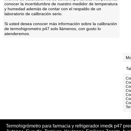
conocer la incertidumbre de nuestro medidor de temperatura
y humedad además de contar con el respaldo de un
laboratorio de calibración serio.
Si usted desea conocer más información sobre la calibración
de termohigrometro p47 solo llámenos, con gusto lo
atenderemos.
Mo
Ta
Com
Com
Co
Co
Co
Com
Com
Te
Termohigrómetro para farmacia y refrigerador imedk p47 pre