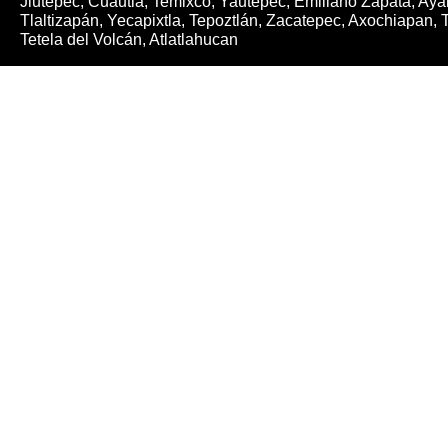
Jiutepec, Cuautla, Temixco, Yautepec, Emiliano Zapata, Ayala
Tlaltizapán, Yecapixtla, Tepoztlán, Zacatepec, Axochiapan, 
Tetela del Volcán, Atlatlahucan